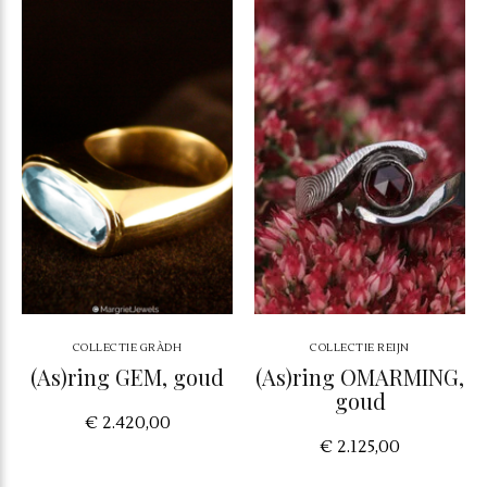
COLLECTIE GRÀDH
COLLECTIE REIJN
(As)ring GEM, goud
(As)ring OMARMING,
goud
€ 2.420,00
€ 2.125,00