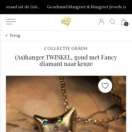
een sieraad uit de Gràdh & Reijn collecties
Goudsmid Margriet & Margriet Jewels zijn onderdeel van Burgant
0
Terug
COLLECTIE GRÀDH
(As)hanger TWINKEL, goud met Fancy
diamant naar keuze