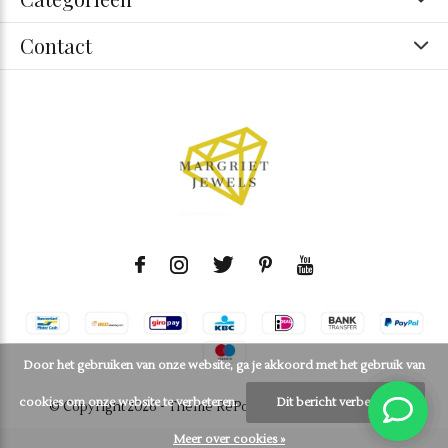
Contact
Door het gebruiken van onze website, ga je akkoord met het gebruik van
cookies om onze website te verbeteren.
Dit bericht verbergen
© Copyright
2026
- Theme RePos - By
DMWS
-
RSS-feed
Meer over cookies »