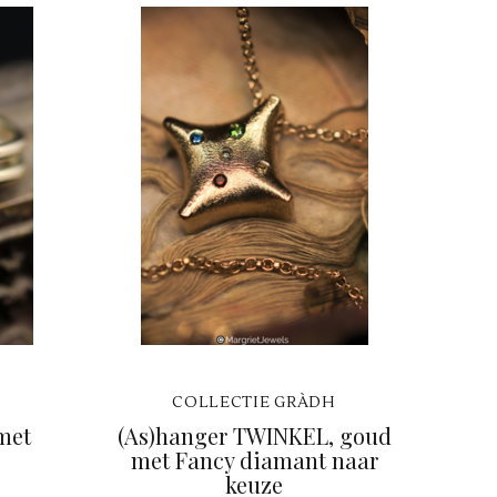
H
COLLECTIE GRÀDH
met
(As)hanger TWINKEL, goud
met Fancy diamant naar
keuze