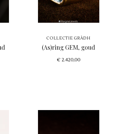
H
COLLECTIE GRÀDH
ud
(As)ring GEM, goud
€ 2.420,00