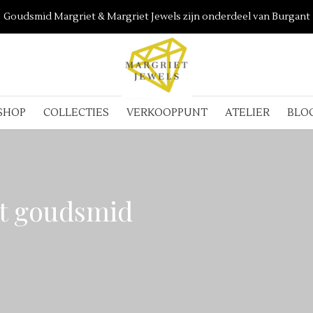
Goudsmid Margriet & Margriet Jewels zijn onderdeel van Burgant
SHOP
COLLECTIES
VERKOOPPUNT
ATELIER
BLO
t goudsmid