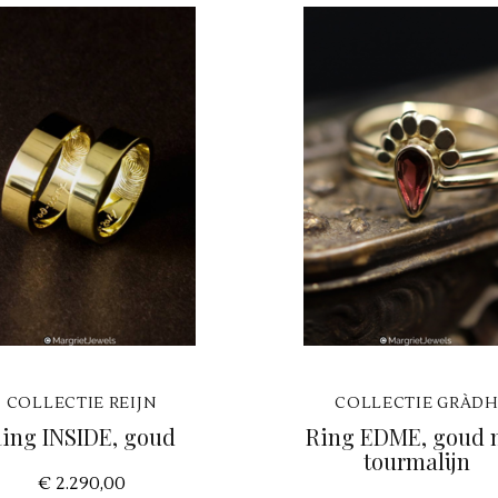
COLLECTIE REIJN
COLLECTIE GRÀD
ing INSIDE, goud
Ring EDME, goud 
tourmalijn
€ 2.290,00