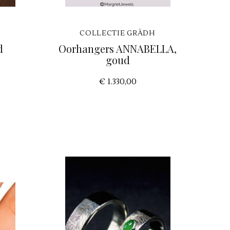
H
COLLECTIE GRÀDH
d
Oorhangers ANNABELLA,
goud
€ 1.330,00