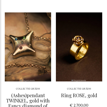
COLLECTIE GRÀDH
COLLECTIE GRÀDH
(Ashes)pendant
Ring ROSE, gold
TWINKEL, gold with
Fancy diamond of
€ 2.700,00