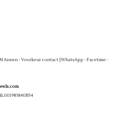
N Annen - Voorkeur contact |WhatsApp - Facetime -
ewels.com
 NL001985840B54