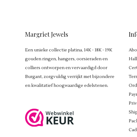
Margriet Jewels
In
Een unieke collectie platina, 14K - 18K - 19K
Abo
gouden ringen, hangers, oorsieraden en
Hal
colliers ontworpen en vervaardigd door
Cert
Burgant, zorgvuldig verrijkt met bijzondere
Ter
en kwalitatief hoogwaardige edelstenen.
Ord
Pay
Pri
Shi
Pac
Cad