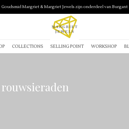
Goudsmid Margriet & Margriet Jewels zijn onderdeel van Burgant
OP
COLLECTIONS
SELLING POINT
WORKSHOP
B
h rouwsieraden