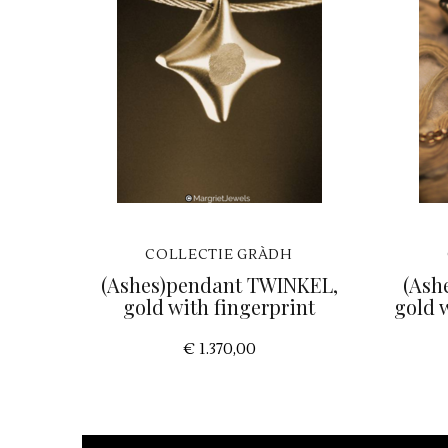
COLLECTIE GRÀDH
(Ashes)pendant TWINKEL,
(Ash
gold with fingerprint
gold 
€ 1.370,00