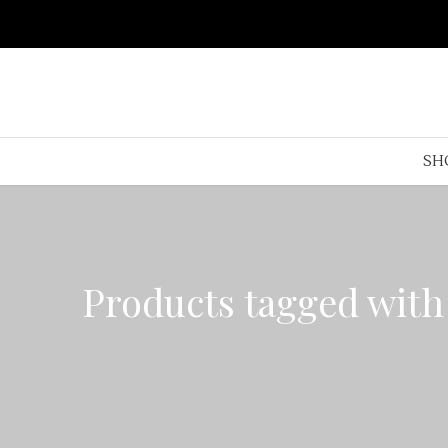
SH
Products tagged wit