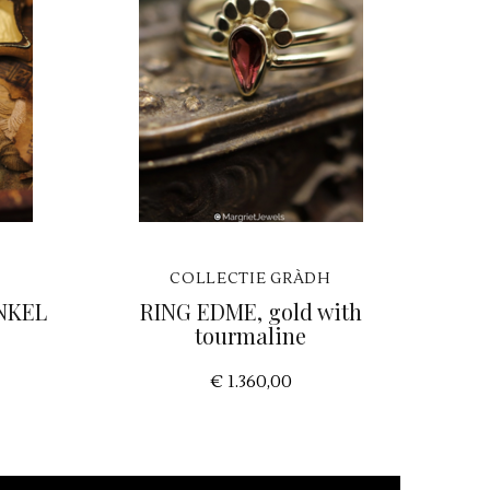
H
COLLECTIE GRÀDH
INKEL
RING EDME, gold with
tourmaline
€ 1.360,00