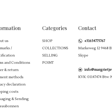
formation
Categories
Contact
ut us
SHOP
+31654775767
lmarks /
COLLECTIONS
Markeweg 12 9468 B
ification
SELLING
Skype
ms and Conditions
POINT
info@margrietj
er & return
KVK: 01147474 Btw:
ment methods
vacy declaration
pping costs
kaging & Sending
eaubonnen